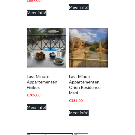
€
667,00
Meer info!
Meer info!
Last Minute
Last Minute
Appartementen
Appartementen
Finikes
Orion Residence
Mani
€
709,00
€
531,00
Meer info!
Meer info!