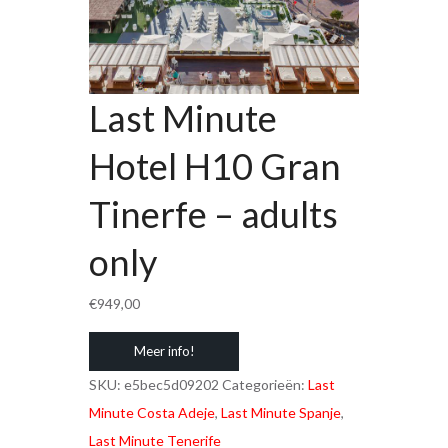
Last Minute
Hotel H10 Gran
Tinerfe – adults
only
€
949,00
Meer info!
SKU:
e5bec5d09202
Categorieën:
Last
Minute Costa Adeje
,
Last Minute Spanje
,
Last Minute Tenerife