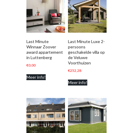
Last Minute
Last Minute Luxe 2-
Winnaar Zoover
persoons
award appartement
geschakelde villa op
in Luttenberg
de Veluwe
Voorthuizen
€
0,00
€
252,28
Meer info!
Meer info!