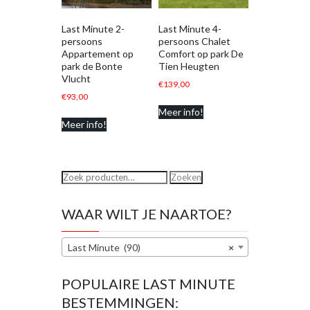
Last Minute 2-
Last Minute 4-
persoons
persoons Chalet
Appartement op
Comfort op park De
park de Bonte
Tien Heugten
Vlucht
€
139,00
€
93,00
Meer info!
Meer info!
Zoeken
Zoeken
naar:
WAAR WILT JE NAARTOE?
Last Minute (90)
×
POPULAIRE LAST MINUTE
BESTEMMINGEN: